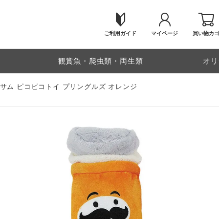
ご利用ガイド
マイページ
買い物カ
物
観賞魚・爬虫類・両生類
オリ
サム ピコピコトイ プリングルズ オレンジ