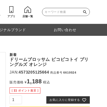
ゴ
アプリ
店舗一覧
ジナルブランド
お問い合わせ
新着
ドリームブロッサム ピコピコトイ プリ
ングルズ オレンジ
JAN:
4573205125664
商品番号
6610024
1,188
販売価格
¥
税込
[
11
ポイント進呈 ]
お気に入りに登録する