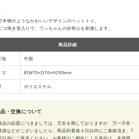
長
で本物のようなかわいいデザインのペットトイ。
ピコ鳴き笛入りで、ワンちゃんの好奇心を刺激します。
商品詳細
産地
中国
イズ
約W70×D70×H250mm
材
ポリエステル
返品・交換について
商品の品質につきましては、万全を期しておりますが、万一不良・
破損などがございましたら、商品到着後３日以内にご連絡頂き、7
日以内にご返送ください。お客様のご都合による返品は、未使用、