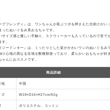
！
長
ープフレンディ』は、ワンちゃんが喜ぶツボを押さえた仕掛けがい
まったぬいぐるみ系おもちゃです。
いサイズ感と優しい手触り、スクウィーカーも入っているので音で
ます。
イジードンキー』は、くったりとした姿がかわいウシのぬいぐるみ
触り心地の異なる生地を数種類使っており、柔らかいおもちゃが好
ちゃんにおススメです。
商品詳細
産地
中国
イズ
W18×D16×H27cm/62g
材
ポリエステル、コットン