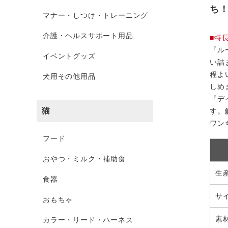
ち
マナー・しつけ・トレーニング
介護・ヘルスサポート用品
■特
『ル
イベントグッズ
い詰
程よ
犬用その他用品
しめ
『デ
猫
す。
ワン
フード
おやつ・ミルク・補助食
生
食器
サ
おもちゃ
素
カラー・リード・ハーネス