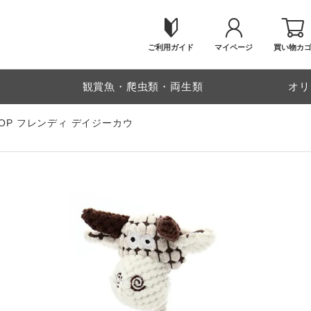
ご利用ガイド
マイページ
買い物カ
物
観賞魚・爬虫類・両生類
オリ
OP フレンディ デイジーカウ