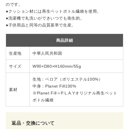
のです。
●クッション材には再生ペットボトル繊維を使用。
●洗濯機で丸洗いができいつでも衛生的。
●子供用品と同等の品質基準で生産。
商品詳細
生産地
中華人民共和国
サイズ
W90×D80×H160mm/55g
生地：ベロア（ポリエステル100%）
中身：Planet Fill100%
素材
※Planet Fill＝P.L.A.Yオリジナル再生ペット
ボトル繊維
返品・交換について