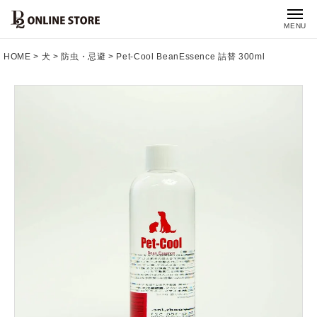
MENU
HOME
犬
防虫・忌避
Pet-Cool BeanEssence 詰替 300ml