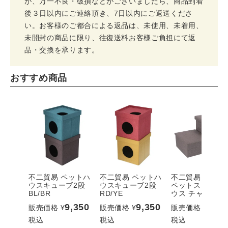
が、万一不良・破損などがございましたら、商品到着
後３日以内にご連絡頂き、7日以内にご返送くださ
い。お客様のご都合による返品は、未使用、未着用、
未開封の商品に限り、往復送料お客様ご負担にて返
品・交換を承ります。
おすすめ商品
不二貿易 ペットハ
不二貿易 ペットハ
不二貿易 収納付
ウスキューブ2段
ウスキューブ2段
ペットステップ
BL/BR
RD/YE
ウス チャコール
9,350
9,350
6,05
販売価格
¥
販売価格
¥
販売価格
¥
税込
税込
税込