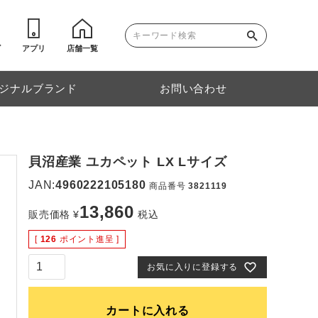
ゴ
アプリ
店舗一覧
ジナルブランド
お問い合わせ
貝沼産業 ユカペット LX Lサイズ
JAN:
4960222105180
商品番号
3821119
13,860
販売価格
¥
税込
[
126
ポイント進呈 ]
お気に入りに登録する
カートに入れる