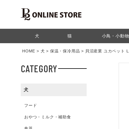
検索
犬
猫
小鳥・小動
HOME
犬
保温・保冷用品
貝沼産業 ユカペット L
CATEGORY
犬
フード
おやつ・ミルク・補助食
食器