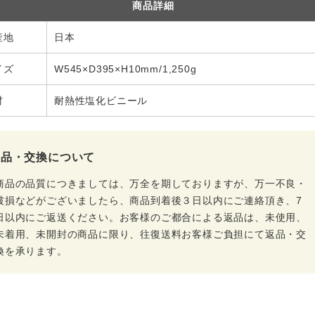
商品詳細
産地
日本
イズ
W545×D395×H10mm/1,250g
材
耐熱性塩化ビニール
返品・交換について
商品の品質につきましては、万全を期しておりますが、万一不良・
破損などがございましたら、商品到着後３日以内にご連絡頂き、7
日以内にご返送ください。お客様のご都合による返品は、未使用、
未着用、未開封の商品に限り、往復送料お客様ご負担にて返品・交
換を承ります。