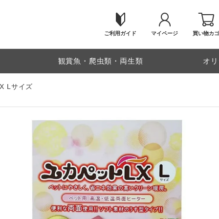
ご利用ガイド
マイページ
買い物カ
物
観賞魚・爬虫類・両生類
オリ
X Lサイズ