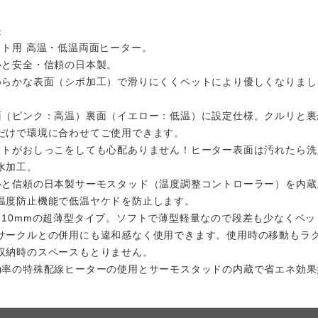
長
ット用 高温・低温両面ヒーター。
心と安全・信頼の日本製。
めらかな表面（シボ加工）で滑りにくくペットにより優しくなりまし
面（ピンク：高温）裏面（イエロー：低温）に設定仕様。クルリと裏
だけで環境に合わせてご使用できます。
ットがおしっこをしても心配ありません！ヒーター表面は汚れたら洗
水加工。
心と信頼の日本製サーモスタッド（温度調整コントローラー）を内蔵
温度防止機能で低温ヤケドを防止します。
さ10mmの超薄型タイプ。ソフトで薄型軽量なので段差も少なくベッ
サークルとの併用にも違和感なく使用できます。使用時の移動もラ
収納時のスペースもとりません。
効率の特殊配線ヒーターの使用とサーモスタッドの内蔵で省エネ効果