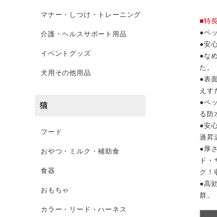
マナー・しつけ・トレーニング
■特
●ペ
介護・ヘルスサポート用品
●安
イベントグッズ
●な
た。
犬用その他用品
●表
えす
●ペ
猫
る防
●安
フード
過昇
●厚
おやつ・ミルク・補助食
ド・
食器
ク！
●高
おもちゃ
群。
カラー・リード・ハーネス