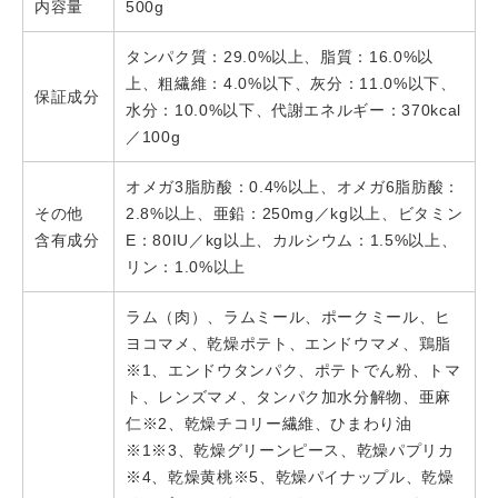
内容量
500g
タンパク質：29.0%以上、脂質：16.0%以
上、粗繊維：4.0%以下、灰分：11.0%以下、
保証成分
水分：10.0%以下、代謝エネルギー：370kcal
／100g
オメガ3脂肪酸：0.4%以上、オメガ6脂肪酸：
その他
2.8%以上、亜鉛：250mg／kg以上、ビタミン
含有成分
E：80IU／kg以上、カルシウム：1.5%以上、
リン：1.0%以上
ラム（肉）、ラムミール、ポークミール、ヒ
ヨコマメ、乾燥ポテト、エンドウマメ、鶏脂
※1、エンドウタンパク、ポテトでん粉、トマ
ト、レンズマメ、タンパク加水分解物、亜麻
仁※2、乾燥チコリー繊維、ひまわり油
※1※3、乾燥グリーンピース、乾燥パプリカ
※4、乾燥黄桃※5、乾燥パイナップル、乾燥