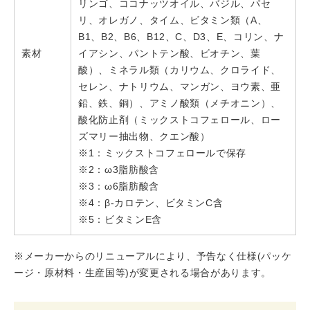
リンゴ、ココナッツオイル、バジル、パセ
リ、オレガノ、タイム、ビタミン類（A、
B1、B2、B6、B12、C、D3、E、コリン、ナ
素材
イアシン、パントテン酸、ビオチン、葉
酸）、ミネラル類（カリウム、クロライド、
セレン、ナトリウム、マンガン、ヨウ素、亜
鉛、鉄、銅）、アミノ酸類（メチオニン）、
酸化防止剤（ミックストコフェロール、ロー
ズマリー抽出物、クエン酸）
※1：ミックストコフェロールで保存
※2：ω3脂肪酸含
※3：ω6脂肪酸含
※4：β-カロテン、ビタミンC含
※5：ビタミンE含
※メーカーからのリニューアルにより、予告なく仕様(パッケ
ージ・原材料・生産国等)が変更される場合があります。