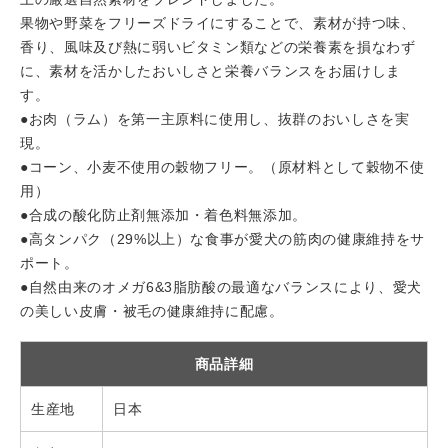
果物や野菜をフリーズドライにすることで、素材が持つ味、
香り、風味及び熱に弱いビタミン類などの栄養素を損なわず
に、素材を活かしたおいしさと栄養バランスをお届けしま
す。
●お肉（ラム）を第一主原料に使用し、抜群のおいしさを実
現。
●コーン、小麦不使用の穀物フリー。（原材料として穀物不使
用）
●合成の酸化防止剤無添加・着色料無添加。
●高タンパク（29%以上）な食事が愛犬の筋肉の健康維持をサ
ポート。
●自然由来のオメガ6&3脂肪酸の最適なバランスにより、愛犬
の美しい皮膚・被毛の健康維持に配慮。
商品詳細
生産地
日本