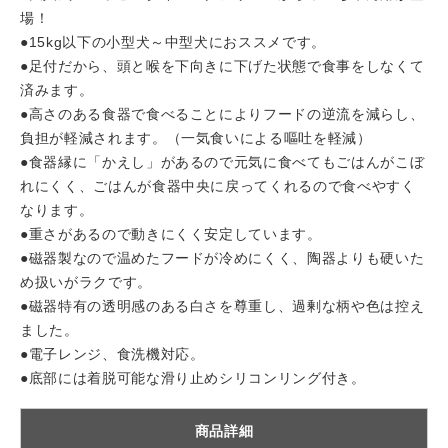
場！
●15kg以下の小型犬～中型犬におススメです。
●足付だから、頭と喉を下向きに下げた状態で食事をしなくて
済みます。
●高さのある食器で食べることによりフードの逆流を減らし、
負担が軽減されます。（一気食いによる嘔吐を軽減）
●食器縁に「かえし」があるので元気に食べてもごはんがこぼ
れにくく、ごはんが食器中央に戻ってくれるので食べやすく
なります。
●重さがあるので動きにくく安定しています。
●磁器製なので温めたフードが冷めにくく、陶器よりも硬いた
め扱いがラクです。
●磁器特有の透明感のある白さを尊重し、過剰な柄や色は控え
ました。
●電子レンジ、食洗機対応。
●底部には着脱可能な滑り止めシリコンリング付き。
商品詳細