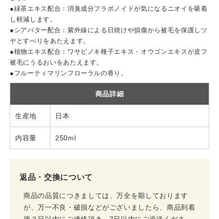
●緑茶エキス配合：消臭成分フラボノイドが気になるニオイを吸着
し軽減します。
●シアバター配合：紫外線による日焼けや損傷から被毛を保護しツ
ヤとすべりをあたえます。
●植物エキス配合：ワサビノキ種子エキス・オウゴンエキスが皮フ
被毛にうるおいをあたえます。
●フルーティマリンフローラルの香り。
商品詳細
生産地
日本
内容量
250ml
返品・交換について
商品の品質につきましては、万全を期しております
が、万一不良・破損などがございましたら、商品到着