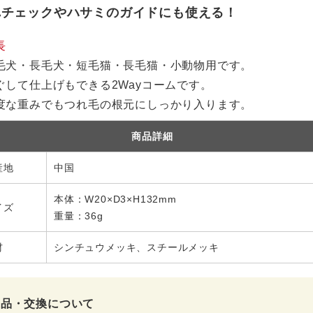
れチェックやハサミのガイドにも使える！
長
毛犬・長毛犬・短毛猫・長毛猫・小動物用です。
ぐして仕上げもできる2Wayコームです。
度な重みでもつれ毛の根元にしっかり入ります。
商品詳細
産地
中国
本体：W20×D3×H132mm
イズ
重量：36g
材
シンチュウメッキ、スチールメッキ
返品・交換について