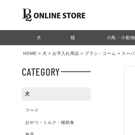
検索
犬
猫
小鳥・小動
HOME
犬
お手入れ用品
ブラシ・コーム
スーパ
CATEGORY
犬
フード
おやつ・ミルク・補助食
食器