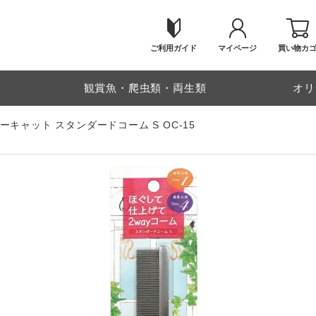
ご利用ガイド
マイページ
買い物カ
物
観賞魚・爬虫類・両生類
オリ
ーキャット スタンダードコーム S OC-15