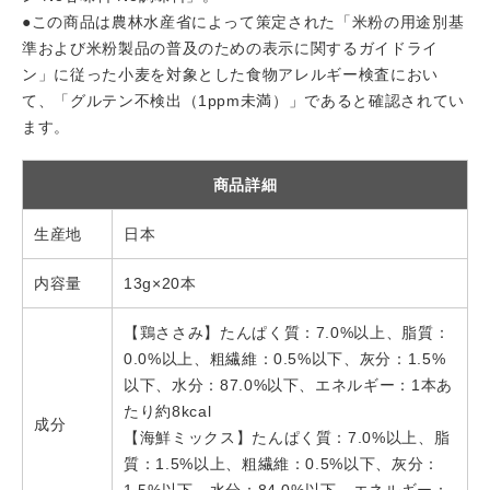
●この商品は農林水産省によって策定された「米粉の用途別基
準および米粉製品の普及のための表示に関するガイドライ
ン」に従った小麦を対象とした食物アレルギー検査におい
て、「グルテン不検出（1ppm未満）」であると確認されてい
ます。
商品詳細
生産地
日本
内容量
13g×20本
【鶏ささみ】たんぱく質：7.0%以上、脂質：
0.0%以上、粗繊維：0.5%以下、灰分：1.5%
以下、水分：87.0%以下、エネルギー：1本あ
たり約8kcal
成分
【海鮮ミックス】たんぱく質：7.0%以上、脂
質：1.5%以上、粗繊維：0.5%以下、灰分：