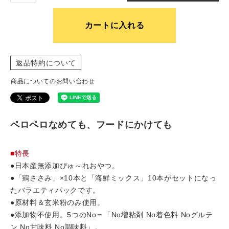
カートに入れる
返品特約について
商品についてのお問い合わせ
ペロペロなめても、フードにかけても
■特長
●日本産無添加ぴゅ～れおやつ。
●「鶏ささみ」×10本と「海鮮ミックス」10本がセットになっ
たバラエティパックです。
●原材料＆玄米粉のみ使用。
●添加物不使用。5つのNo＝「No増粘剤 No着色料 Noグルテ
ン No甘味料 No調味料」。