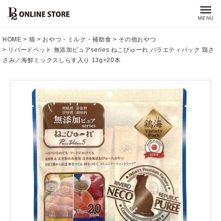
MENU
HOME
猫
おやつ・ミルク・補助食
その他おやつ
リバードペット 無添加ピュアseries ねこぴゅーれ バラエティパック 鶏さ
さみ／海鮮ミックスしらす入り 13g×20本