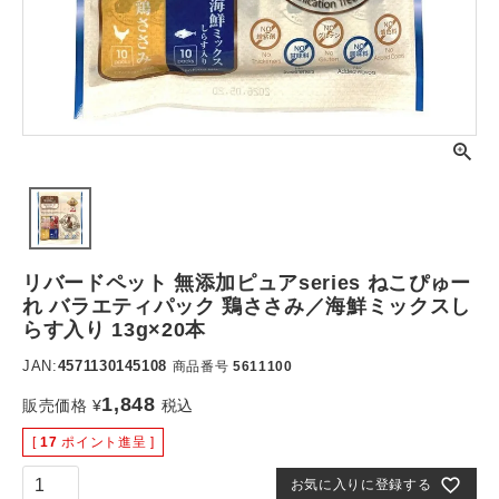
リバードペット 無添加ピュアseries ねこぴゅー
れ バラエティパック 鶏ささみ／海鮮ミックスし
らす入り 13g×20本
JAN:
4571130145108
商品番号
5611100
1,848
販売価格
¥
税込
[
17
ポイント進呈 ]
お気に入りに登録する