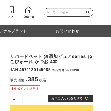
ゴ
アプリ
店舗一覧
ジナルブランド
お問い合わせ
リバードペット 無添加ピュアseries ね
こぴゅーれ かつお 4本
JAN:
4571130145085
商品番号
5611098
385
販売価格
¥
税込
[
4
ポイント進呈 ]
お気に入りに登録する