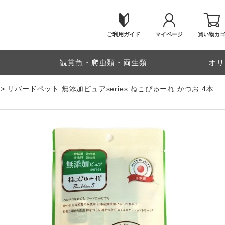
ご利用ガイド
マイページ
買い物カ
物
観賞魚・爬虫類・両生類
オリ
リバードペット 無添加ピュアseries ねこぴゅーれ かつお 4本