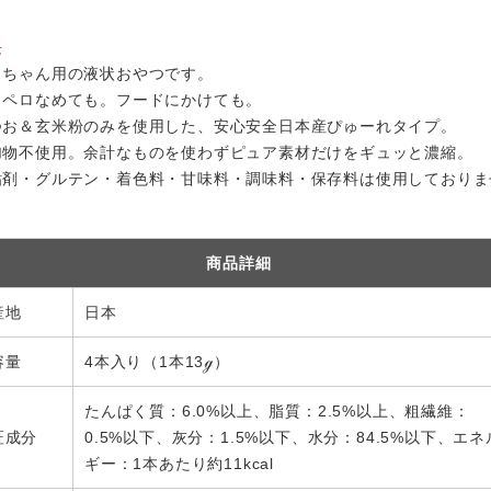
長
こちゃん用の液状おやつです。
ロペロなめても。フードにかけても。
つお＆玄米粉のみを使用した、安心安全日本産ぴゅーれタイプ。
加物不使用。余計なものを使わずピュア素材だけをギュッと濃縮。
粘剤・グルテン・着色料・甘味料・調味料・保存料は使用しておりま
商品詳細
産地
日本
容量
4本入り（1本13ℊ）
たんぱく質：6.0%以上、脂質：2.5%以上、粗繊維：
証成分
0.5%以下、灰分：1.5%以下、水分：84.5%以下、エネ
ギー：1本あたり約11kcal