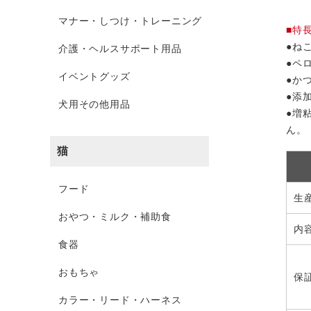
マナー・しつけ・トレーニング
■特
●ね
介護・ヘルスサポート用品
●ペ
イベントグッズ
●か
●添
犬用その他用品
●増
ん。
猫
フード
生
おやつ・ミルク・補助食
内
食器
おもちゃ
保
カラー・リード・ハーネス