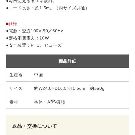
●毎日使える省エネ設計。
●コード長さ：約1.5m。（両サイズ共通）
■仕様
●電源：交流100V 50／60Hz
●定格消費電力：10W
●安全装置：PTC、ヒューズ
商品詳細
生産地
中国
サイズ
約W24.0×D16.5×H1.5cm 約550g
素材
本体：ABS樹脂
返品・交換について