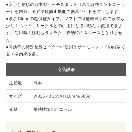
●安心と信頼の日本製サーモスタッド（温度調整コントローラ
ー）を内蔵。過昇温度防止機能で低温ヤケドを防止します。
●厚さ10mmの超薄型タイプ。ソフトで薄型軽量なので段差も
少なくベッド・サークルとの併用にも違和感なく使用できま
す。使用時の移動もラクラク！収納時のスペースもとりませ
ん。
●高効率の特殊配線ヒーターの使用とサーモスタッドの内蔵で
省エネ効果抜群。
商品詳細
生産地
日本
サイズ
Ｗ325×Ｄ255×Ｈ10mm/505g
素材
耐熱性塩化ビニール