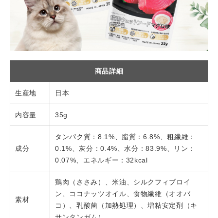
商品詳細
生産地
日本
内容量
35g
タンパク質：8.1%、脂質：6.8%、粗繊維：
成分
0.1%、灰分：0.4%、水分：83.9%、リン：
0.07%、エネルギー：32kcal
鶏肉（ささみ）、米油、シルクフィブロイ
ン、ココナッツオイル、食物繊維（オオバ
素材
コ）、乳酸菌（加熱処理）、増粘安定剤（キ
サンタンガム）