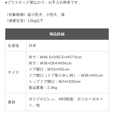
●プラスチック製なので、お手入れ簡単です。
《対象動物》超小型犬、小型犬、猫
《体重目安》12kg以下
商品詳細
生産地
日本
外寸：W40.5×D55.5×H37.5cm
内寸：W36×D54×H34cm
ドア開口：W33×H31cm
サイズ
ドア開口（ドア取り外し時）：W36×H31cm
トップドア開口：W24×D33cm
製品重量：2.4kg
ポリプロピレン、ABS樹脂、ポリカーボネー
素材
ト、他