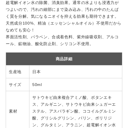
超電解イオン水の除菌、消臭効果。通常の水よりも浸透力が
つよいので、汚れの細部にまで染み込み、汚れの中のたんぱ
く質を分解。気になるニオイを抑える効果も期待できます。
天然成分100%、精油（エッセンシャルオイル）不使用だから
なめても安心！
界面活性剤、パラベン、合成着色料、紫外線吸収剤、アルコ
ール、鉱物油、酸化防止剤、シリコン不使用。
商品詳細
生産地
日本
サイズ
50ml
サトウキビ由来複合アミノ酸、ボタンエキ
ス、アルギニン、サトウキビ由来シュガーエ
素材
ステル、アスパラギン酸、ココイルグルミン
酸、グリシルグリシン、バリン、ポリリジ
ン、グルタミン、アラニン、超電解イオン水