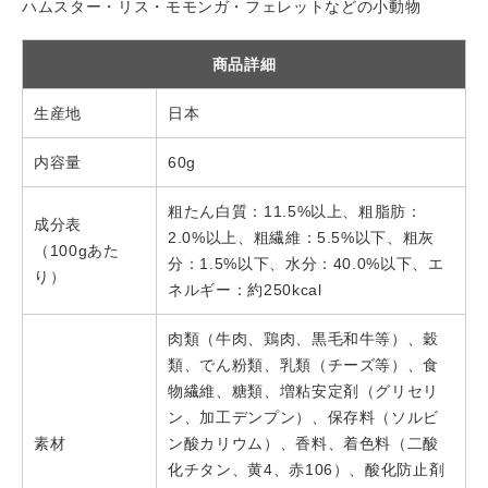
ハムスター・リス・モモンガ・フェレットなどの小動物
商品詳細
生産地
日本
内容量
60g
粗たん白質：11.5%以上、粗脂肪：
成分表
2.0%以上、粗繊維：5.5%以下、粗灰
（100gあた
分：1.5%以下、水分：40.0%以下、エ
り）
ネルギー：約250kcal
肉類（牛肉、鶏肉、黒毛和牛等）、穀
類、でん粉類、乳類（チーズ等）、食
物繊維、糖類、増粘安定剤（グリセリ
ン、加工デンプン）、保存料（ソルビ
素材
ン酸カリウム）、香料、着色料（二酸
化チタン、黄4、赤106）、酸化防止剤