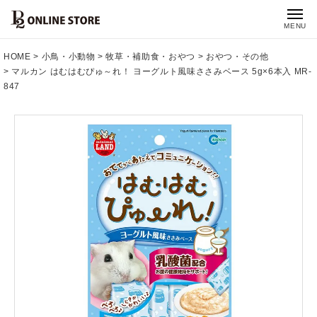
MENU
HOME
小鳥・小動物
牧草・補助食・おやつ
おやつ・その他
マルカン はむはむぴゅ～れ！ ヨーグルト風味ささみベース 5g×6本入 MR-
847