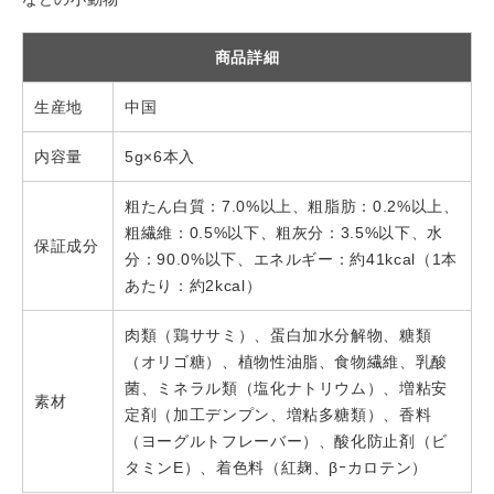
商品詳細
生産地
中国
内容量
5g×6本入
粗たん白質：7.0%以上、粗脂肪：0.2%以上、
粗繊維：0.5%以下、粗灰分：3.5%以下、水
保証成分
分：90.0%以下、エネルギー：約41kcal（1本
あたり：約2kcal）
肉類（鶏ササミ）、蛋白加水分解物、糖類
（オリゴ糖）、植物性油脂、食物繊維、乳酸
菌、ミネラル類（塩化ナトリウム）、増粘安
素材
定剤（加工デンプン、増粘多糖類）、香料
（ヨーグルトフレーバー）、酸化防止剤（ビ
タミンE）、着色料（紅麹、βｰカロテン）