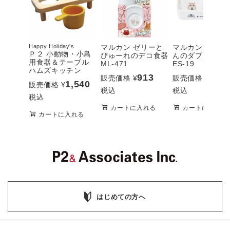
Happy Holiday's
マルカン ゼリーと
マルカン ハムち
Ｐ２ 小動物・小鳥
ぴゅーれのデコ食器
んのダブル食器
用食器＆テーブル
ML-471
ES-19
ハムズキッチン
913
781
販売価格
¥
販売価格
¥
1,540
販売価格
¥
税込
税込
税込
カートに入れる
カートに入れる
カートに入れる
はじめての方へ