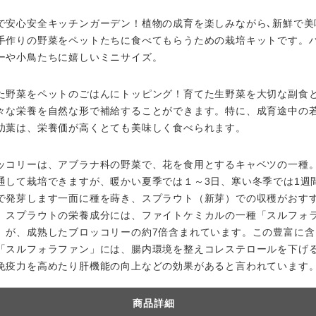
で安心安全キッチンガーデン！植物の成育を楽しみながら､新鮮で美
手作りの野菜をペットたちに食べてもらうための栽培キットです。
ーや小鳥たちに嬉しいミニサイズ。
た野菜をペットのごはんにトッピング！育てた生野菜を大切な副食
々な栄養を自然な形で補給することができます。特に、成育途中の
幼葉は、栄養価が高くとても美味しく食べられます。
ッコリーは、アブラナ科の野菜で、花を食用とするキャベツの一種。
通して栽培できますが、暖かい夏季では１～3日、寒い冬季では1週
で発芽します一面に種を蒔き、スプラウト（新芽）での収穫がおす
。スプラウトの栄養成分には、ファイトケミカルの一種「スルフォ
」が、成熟したブロッコリーの約7倍含まれています。この豊富に含
「スルフォラファン」には、腸内環境を整えコレステロールを下げ
免疫力を高めたり肝機能の向上などの効果があると言われています
商品詳細