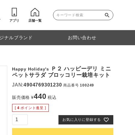
ゴ
アプリ
店舗一覧
ジナルブランド
お問い合わせ
Ｐ２ ハッピーデリ ミニ
Happy Holiday's
ペットサラダ ブロッコリー栽培キット
JAN:
4904769301230
商品番号
100249
440
販売価格
¥
税込
[
4
ポイント進呈 ]
お気に入りに登録する