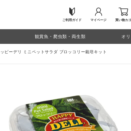
ご利用ガイド
マイページ
買い物カ
物
観賞魚・爬虫類・両生類
オリ
ハッピーデリ ミニペットサラダ ブロッコリー栽培キット