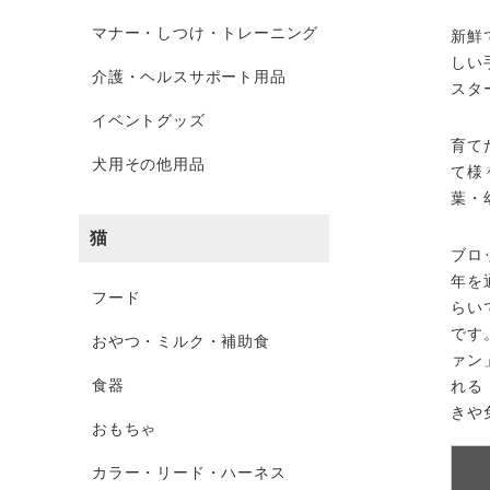
マナー・しつけ・トレーニング
新鮮
しい
介護・ヘルスサポート用品
スタ
イベントグッズ
育て
犬用その他用品
て様
葉・
猫
ブロ
年を
フード
らい
です
おやつ・ミルク・補助食
ァン
食器
れる
きや
おもちゃ
カラー・リード・ハーネス