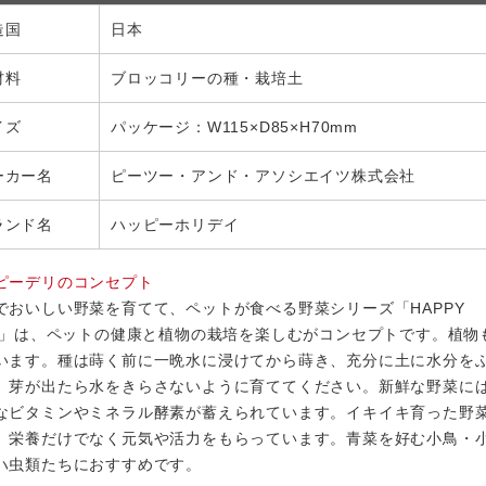
造国
日本
材料
ブロッコリーの種・栽培土
イズ
パッケージ：W115×D85×H70mm
ーカー名
ピーツー・アンド・アソシエイツ株式会社
ランド名
ハッピーホリデイ
ピーデリのコンセプト
でおいしい野菜を育てて、ペットが食べる野菜シリーズ「HAPPY
LI」は、ペットの健康と植物の栽培を楽しむがコンセプトです。植物
います。種は蒔く前に一晩水に浸けてから蒔き、充分に土に水分を
、芽が出たら水をきらさないように育ててください。新鮮な野菜には
なビタミンやミネラル酵素が蓄えられています。イキイキ育った野
、栄養だけでなく元気や活力をもらっています。青菜を好む小鳥・
ハ虫類たちにおすすめです。