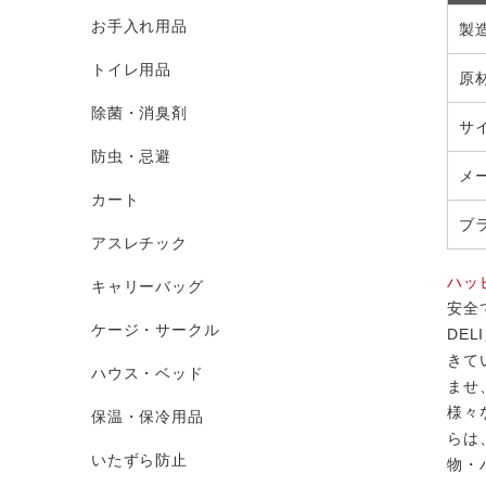
お手入れ用品
製
トイレ用品
原
除菌・消臭剤
サ
防虫・忌避
メ
カート
ブ
アスレチック
ハッ
キャリーバッグ
安全
ケージ・サークル
DE
きて
ハウス・ベッド
ませ
様々
保温・保冷用品
らは
いたずら防止
物・