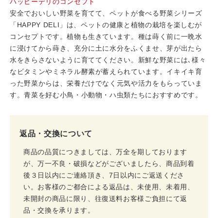
ハッピーデリのコンセプト
安全でおいしい野菜を育てて、ペットが食べる野菜シリーズ
「HAPPY DELI」は、ペットの健康と植物の栽培を楽しむが
コンセプトです。植物も生きています。種は蒔く前に一晩水
に浸けてから蒔き、充分に土に水分をふくませ、芽が出たら
水をきらさないように育ててください。新鮮な野菜には､様々
なビタミンやミネラル酵素が蓄えられています。イキイキ育
った野菜からは、栄養だけでなく元気や活力をもらっていま
す。青菜を好む小鳥・小動物・ハ虫類たちにおすすめです。
返品・交換について
商品の品質につきましては、万全を期しております
が、万一不良・破損などがございましたら、商品到着
後３日以内にご連絡頂き、7日以内にご返送くださ
い。お客様のご都合による返品は、未使用、未着用、
未開封の商品に限り、往復送料お客様ご負担にて返
品・交換を承ります。