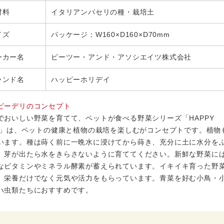
材料
イタリアンパセリの種・栽培土
イズ
パッケージ：W160×D160×D70mm
ーカー名
ピーツー・アンド・アソシエイツ株式会社
ランド名
ハッピーホリデイ
ピーデリのコンセプト
でおいしい野菜を育てて、ペットが食べる野菜シリーズ「HAPPY
LI」は、ペットの健康と植物の栽培を楽しむがコンセプトです。植物
います。種は蒔く前に一晩水に浸けてから蒔き、充分に土に水分を
、芽が出たら水をきらさないように育ててください。新鮮な野菜には
なビタミンやミネラル酵素が蓄えられています。イキイキ育った野
、栄養だけでなく元気や活力をもらっています。青菜を好む小鳥・
ハ虫類たちにおすすめです。