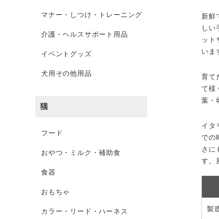
マナー・しつけ・トレーニング
新鮮
しい
介護・ヘルスサポート用品
ット
いま
イベントグッズ
犬用その他用品
育て
て様
葉・
猫
イタ
フード
での
さに
おやつ・ミルク・補助食
す。
食器
おもちゃ
製
カラー・リード・ハーネス