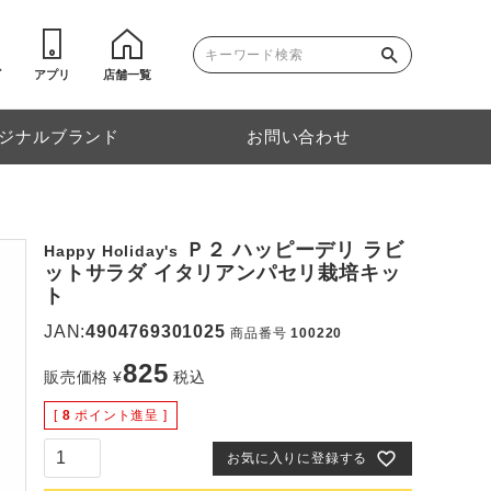
ゴ
アプリ
店舗一覧
ジナルブランド
お問い合わせ
Ｐ２ ハッピーデリ ラビ
Happy Holiday's
ットサラダ イタリアンパセリ栽培キッ
ト
JAN:
4904769301025
商品番号
100220
825
販売価格
¥
税込
[
8
ポイント進呈 ]
お気に入りに登録する