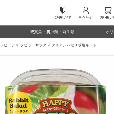
ご利用ガイド
マイページ
買い物カ
物
観賞魚・爬虫類・両生類
オリ
ハッピーデリ ラビットサラダ イタリアンパセリ栽培キット