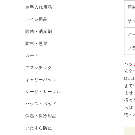
お手入れ用品
原
トイレ用品
サ
除菌・消臭剤
メ
防虫・忌避
ブ
カート
ハッ
アスレチック
安全
DE
キャリーバッグ
きて
ケージ・サークル
ませ
様々
ハウス・ベッド
らは
物・
保温・保冷用品
いたずら防止