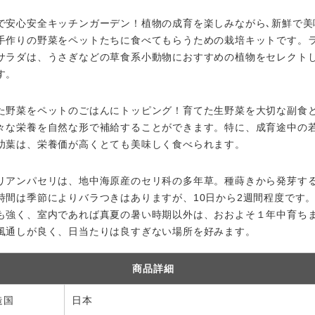
で安心安全キッチンガーデン！植物の成育を楽しみながら､新鮮で美
手作りの野菜をペットたちに食べてもらうための栽培キットです。
サラダは、うさぎなどの草食系小動物におすすめの植物をセレクト
す。
た野菜をペットのごはんにトッピング！育てた生野菜を大切な副食
々な栄養を自然な形で補給することができます。特に、成育途中の
幼葉は、栄養価が高くとても美味しく食べられます。
リアンパセリは、地中海原産のセリ科の多年草。種蒔きから発芽す
時間は季節によりバラつきはありますが、10日から2週間程度です
も強く、室内であれば真夏の暑い時期以外は、おおよそ１年中育ち
風通しが良く、日当たりは良すぎない場所を好みます。
商品詳細
造国
日本