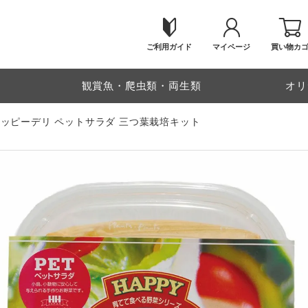
ご利用ガイド
マイページ
買い物カ
物
観賞魚・爬虫類・両生類
オリ
ハッピーデリ ペットサラダ 三つ葉栽培キット