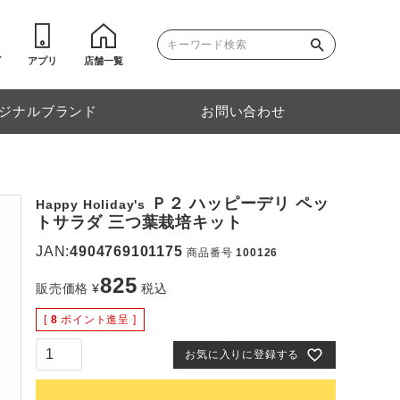
ゴ
アプリ
店舗一覧
ジナルブランド
お問い合わせ
Ｐ２ ハッピーデリ ペッ
Happy Holiday's
トサラダ 三つ葉栽培キット
JAN:
4904769101175
商品番号
100126
825
販売価格
¥
税込
[
8
ポイント進呈 ]
お気に入りに登録する