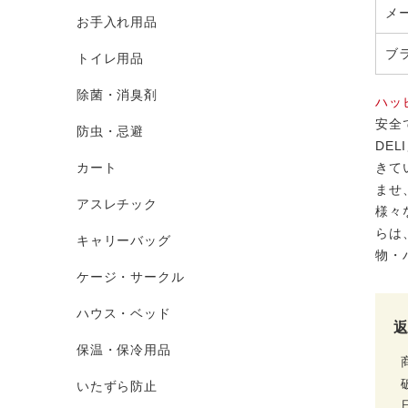
メ
お手入れ用品
ブ
トイレ用品
除菌・消臭剤
ハッ
安全
防虫・忌避
DE
カート
きて
ませ
アスレチック
様々
らは
キャリーバッグ
物・
ケージ・サークル
ハウス・ベッド
保温・保冷用品
いたずら防止