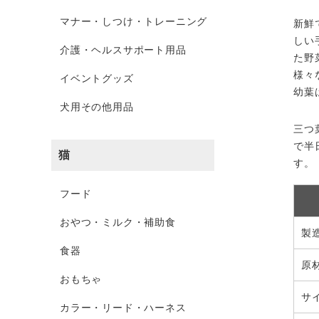
マナー・しつけ・トレーニング
新鮮
しい
介護・ヘルスサポート用品
た野
様々
イベントグッズ
幼葉
犬用その他用品
三つ
で半
猫
す。
フード
おやつ・ミルク・補助食
製
食器
原
おもちゃ
サ
カラー・リード・ハーネス