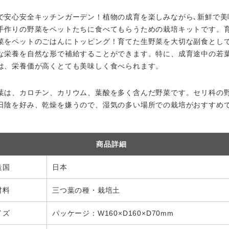
で安心安全キッチンガーデン！植物の成育を楽しみながら､新鮮で美
手作りの野菜をペットたちに食べてもらうための栽培キットです。
菜をペットのごはんにトッピング！育てた生野菜を大切な副食とし
な栄養を自然な形で補給することができます。特に、成育途中の若
は、栄養価が高くとても美味しく食べられます。
葉は、カロチン、カリウム、葉酸を多く含んだ野菜です。セリ科の
日陰を好み、乾燥を嫌うので、湿気の多い場所での栽培がおすすめ
商品詳細
造国
日本
材料
三つ葉の種・栽培土
イズ
パッケージ：W160×D160×D70mm