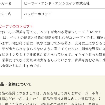
ーカー名
ピーツー・アンド・アソシエイツ株式会社
ランド名
ハッピーホリデイ
ピーデリのコンセプト
でおいしい野菜を育てて、ペットが食べる野菜シリーズ「HAPPY
LI」は、ペットの健康と植物の栽培を楽しむがコンセプトです。植物
います。種は蒔く前に一晩水に浸けてから蒔き、充分に土に水分を
、芽が出たら水をきらさないように育ててください。新鮮な野菜には
なビタミンやミネラル酵素が蓄えられています。イキイキ育った野
、栄養だけでなく元気や活力をもらっています。青菜を好む小鳥・
ハ虫類たちにおすすめです。
返品・交換について
商品の品質につきましては、万全を期しておりますが、万一不良・
破損などがございましたら、商品到着後３日以内にご連絡頂き、7
日以内にご返送ください。お客様のご都合による返品は、未使用、