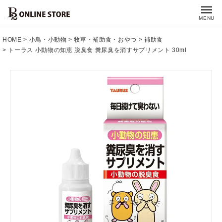
MENU
HOME
小鳥・小動物
牧草・補助食・おやつ
補助食
トーラス 小動物の知恵 脱臭食 糞尿臭を消すサプリメント 30ml