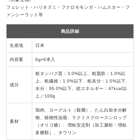
フェレット・ハリネズミ・フクロモモンガ・ハムスター・フ
ァンシーラット等
商品詳細
生産地
日本
内容量
6g×6本入
粗タンパク質：3.0%以上、粗脂肪：1.0%以
上、粗繊維：1.0%以下、粗灰分：1.0%以下、
成分
水分：95.0%以下、総エネルギー：47kcal以
上／100g
鶏肉、ヨーグルト（殺菌）、たん白加水分解
物、植物性油脂、ラクトスクロースシロップ
素材
（オリゴ糖）、増粘安定剤（加工澱粉・増粘
多糖類）、タウリン