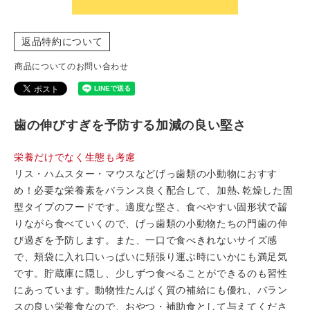
返品特約について
商品についてのお問い合わせ
歯の伸びすぎを予防する加減の良い堅さ
栄養だけでなく生態も考慮
リス・ハムスター・マウスなどげっ歯類の小動物におすす
め！必要な栄養素をバランス良く配合して、加熱､乾燥した固
型タイプのフードです。適度な堅さ、食べやすい固形状で齧
りながら食べていくので、げっ歯類の小動物たちの門歯の伸
び過ぎを予防します。また、一口で食べきれないサイズ感
で、頬袋に入れ口いっぱいに頬張り運ぶ時にいかにも満足気
です。貯蔵庫に隠し、少しずつ食べることができるのも習性
にあっています。動物性たんぱく質の補給にも優れ、バラン
スの良い栄養食なので、おやつ・補助食として与えてくださ