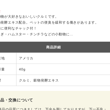
長
動物が大好きなおいしいクルミです。
物発酵エキス配合。ペットの便臭を緩和する働きがあります。
存に便利なチャック付！
さぎ・ハムスター・チンチラなどの小動物に…
商品詳細
産地
アメリカ
容量
40g
材
クルミ、穀物発酵エキス
返品・交換について
商品の品質につきましては、万全を期しておりますが、万一不良・