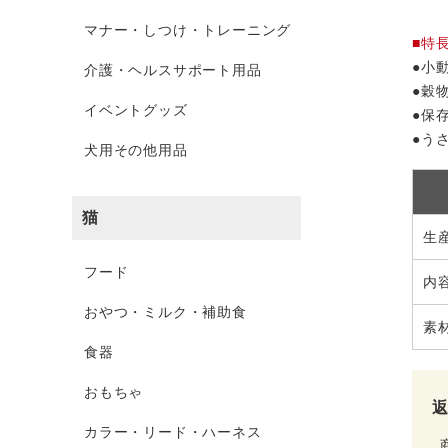
マナー・しつけ・トレーニング
■特
●小
介護・ヘルスサポート用品
●穀
イベントグッズ
●保
●う
犬用その他用品
猫
生
フード
内
おやつ・ミルク・補助食
素
食器
おもちゃ
カラー・リード・ハーネス