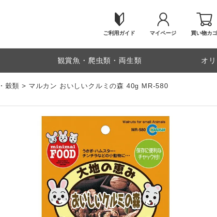
ご利用ガイド
マイページ
買い物カ
物
観賞魚・爬虫類・両生類
オリ
・穀類
マルカン おいしいクルミの森 40g MR-580