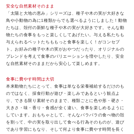
安全な自然素材そのまま
「太陽と大地の恵み」シリーズは、種子や木の実が大好きな
鳥や小動物の為に1種類からでも選べるようにしました！動物
たちは、殻付の新鮮な種子や木の実が大好きです。そんな動
物たちの食事をもっと楽しくしてあげたい。与える私たちも
与えられるペットたちももっと食事を楽しく！がコンセプ
ト。お好みの種子や木の実がおやつだったり、オリジナルの
ブレンドを考えて食事のバリエーションを増やしたり、安全
な自然素材そのままだから安心して楽しめます。
食事に費やす時間は大切
本来動物たちにとって、食事は単なる栄養補給するだけのも
のではなく、採食行動が遊び・楽しみであるという観点よ
り、できる限り素材そのままで、種類ごとに色や形・硬さ・
大きさ・味・香り・食感が全く違い、食事を楽しめるように
しています。おもちゃとして、そんなバラバラの食べ物の殻
を割って、中の実を取り出して食べる行為そのものが、遊び
であり学習にもなり、そして何より食事に費やす時間を長く