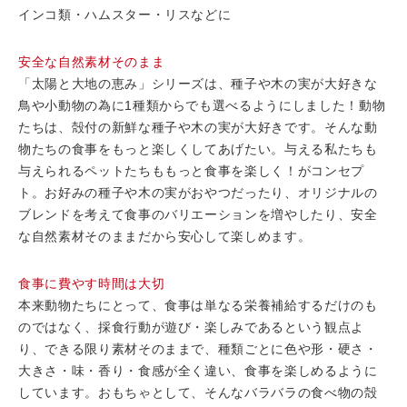
インコ類・ハムスター・リスなどに
安全な自然素材そのまま
「太陽と大地の恵み」シリーズは、種子や木の実が大好きな
鳥や小動物の為に1種類からでも選べるようにしました！動物
たちは、殻付の新鮮な種子や木の実が大好きです。そんな動
物たちの食事をもっと楽しくしてあげたい。与える私たちも
与えられるペットたちももっと食事を楽しく！がコンセプ
ト。お好みの種子や木の実がおやつだったり、オリジナルの
ブレンドを考えて食事のバリエーションを増やしたり、安全
な自然素材そのままだから安心して楽しめます。
食事に費やす時間は大切
本来動物たちにとって、食事は単なる栄養補給するだけのも
のではなく、採食行動が遊び・楽しみであるという観点よ
り、できる限り素材そのままで、種類ごとに色や形・硬さ・
大きさ・味・香り・食感が全く違い、食事を楽しめるように
しています。おもちゃとして、そんなバラバラの食べ物の殻