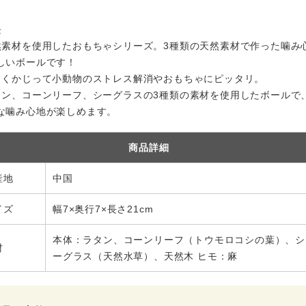
長
然素材を使用したおもちゃシリーズ。3種類の天然素材で作った噛み
しいボールです！
しくかじって小動物のストレス解消やおもちゃにピッタリ。
タン、コーンリーフ、シーグラスの3種類の素材を使用したボールで
な噛み心地が楽しめます。
商品詳細
産地
中国
イズ
幅7×奥行7×長さ21cm
本体：ラタン、コーンリーフ（トウモロコシの葉）、シ
材
ーグラス（天然水草）、天然木 ヒモ：麻