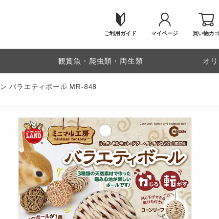
ご利用ガイド
マイページ
買い物カ
物
観賞魚・爬虫類・両生類
オリ
ン バラエティボール MR-848