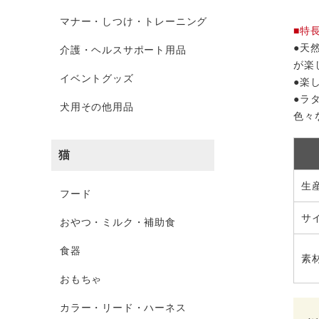
マナー・しつけ・トレーニング
■特
●天
介護・ヘルスサポート用品
が楽
イベントグッズ
●楽
●ラ
犬用その他用品
色々
猫
生
フード
サ
おやつ・ミルク・補助食
食器
素
おもちゃ
カラー・リード・ハーネス