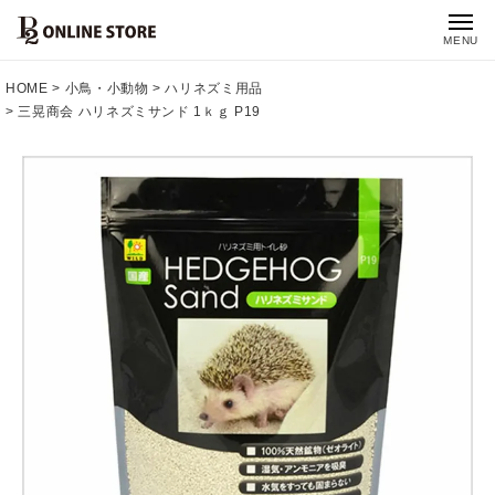
MENU
HOME
小鳥・小動物
ハリネズミ用品
三晃商会 ハリネズミサンド 1ｋｇ P19