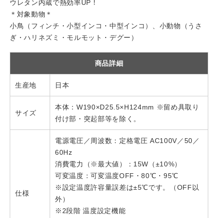
ウレタン内蔵で熱効率UP！
＊対象動物＊
小鳥（フィンチ・小型インコ・中型インコ）、小動物（うさ
ぎ・ハリネズミ・モルモット・デグー）
商品詳細
生産地
日本
本体：W190×D25.5×H124mm ※留め具取り
サイズ
付け部・突起部等を除く。
電源電圧／周波数：定格電圧 AC100V／50／
60Hz
消費電力（※最大値）：15W（±10%）
可変温度：可変温度OFF・80℃・95℃
※設定温度許容量誤差は±5℃です。（OFF以
仕様
外）
※2段階 温度設定機能