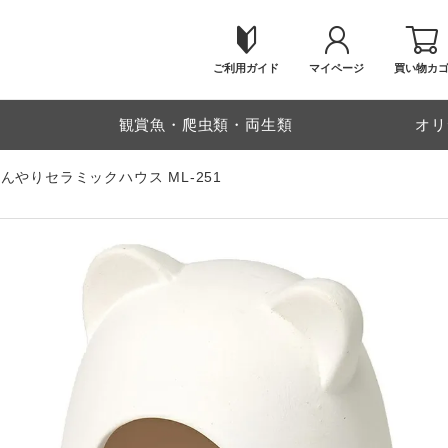
ご利用ガイド
マイページ
買い物カ
物
観賞魚・爬虫類・両生類
オリ
んやりセラミックハウス ML-251