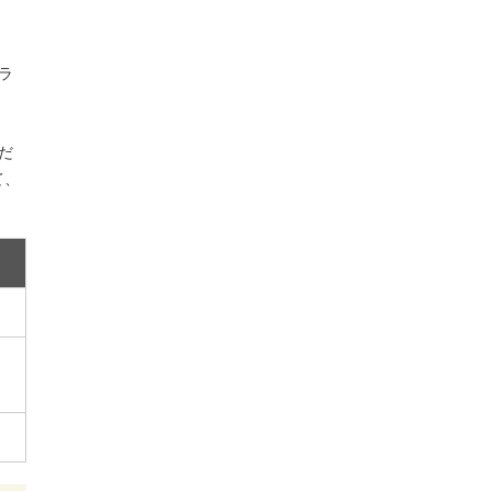
ラ
だ
て、