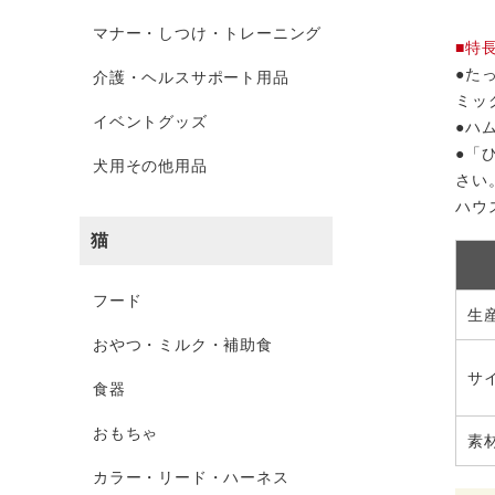
マナー・しつけ・トレーニング
■特
●た
介護・ヘルスサポート用品
ミッ
イベントグッズ
●ハ
●「
犬用その他用品
さい
ハウ
猫
フード
生
おやつ・ミルク・補助食
サ
食器
おもちゃ
素
カラー・リード・ハーネス