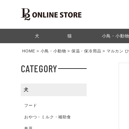
検索
犬
猫
小鳥・小動
HOME
小鳥・小動物
保温・保冷用品
マルカン ひ
CATEGORY
犬
フード
おやつ・ミルク・補助食
食器