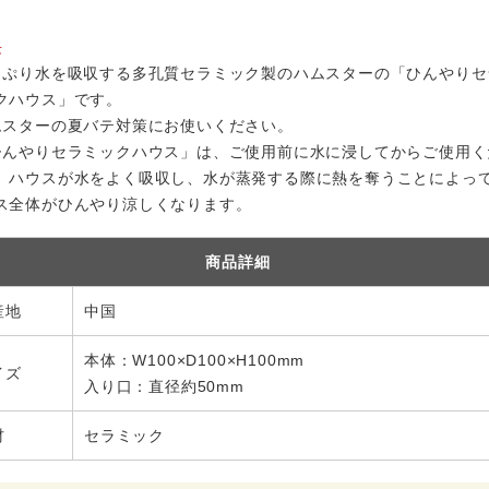
長
っぷり水を吸収する多孔質セラミック製のハムスターの「ひんやりセ
クハウス」です。
ムスターの夏バテ対策にお使いください。
ひんやりセラミックハウス」は、ご使用前に水に浸してからご使用く
。ハウスが水をよく吸収し、水が蒸発する際に熱を奪うことによっ
ス全体がひんやり涼しくなります。
商品詳細
産地
中国
本体：W100×D100×H100mm
イズ
入り口：直径約50mm
材
セラミック