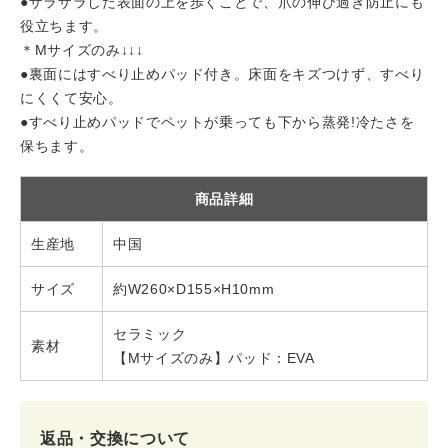
●ザラザラした表面の上を歩くことで、爪の伸び過ぎ防止にも
役立ちます。
＊Mサイズのみ↓↓↓
●裏面にはすべり止めパッド付き。床面をキズつけず、すべり
にくくて安心。
●すべり止めパッドでペットが乗っても下から蒸発!冷たさを
保ちます。
商品詳細
生産地
中国
サイズ
約W260×D155×H10mm
セラミック
素材
【Mサイズのみ】パッド：EVA
返品・交換について