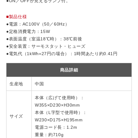
●ON／OFFが見えるランプ付。
■製品仕様
●電源：AC100V（50／60Hz）
●定格消費電力：15W
●表面温度（室温18℃時）：38℃前後
●安全装置：サーモスタット・ヒューズ
●電気代（1kWh=27円の場合）：1時間あたり約0.41円
商品詳細
生産地
中国
本体（広げて使用時）：
W355×D230×H30mm
本体（L字型で使用時）：
サイズ
W230×D175×H195mm
電源コード長：1.2m
重量：約710g