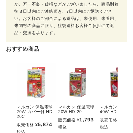
が、万一不良・破損などがございましたら、商品到着
後３日以内にご連絡頂き、7日以内にご返送くださ
い。お客様のご都合による返品は、未使用、未着用、
未開封の商品に限り、往復送料お客様ご負担にて返
品・交換を承ります。
おすすめ商品
マルカン 保温電球
マルカン 保温電球
マルカン 保温電
20W カバー付 HD-
20W HD-20
40W HD-40
20C
1,793
2,20
販売価格
¥
販売価格
¥
5,874
販売価格
¥
税込
税込
税込