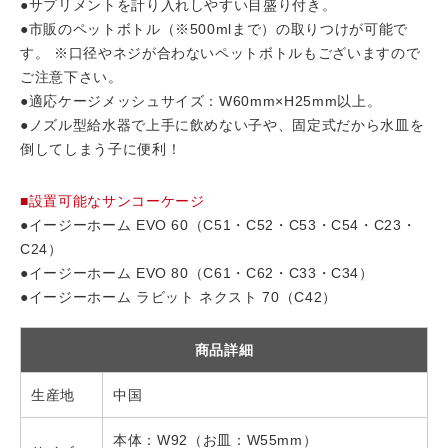
●サプリメントを計り入れしやすい目盛り付き。
●市販のペットボトル（※500mlまで）の取りつけが可能で
す。 ※口径やネジが合わないペットボトルもございますので
ご注意下さい。
●適応ケージメッシュサイズ：W60mm×H25mm以上。
●ノズル型給水器で上手に飲めない子や、固定式だから水皿を
倒してしまう子に便利！
■設置可能なサンコーケージ
●イージーホーム EVO 60（C51・C52・C53・C54・C23・
C24）
●イージーホーム EVO 80（C61・C62・C33・C34）
●イージーホーム ラビット ネクスト 70（C42）
商品詳細
生産地
中国
本体：W92（お皿：W55mm）