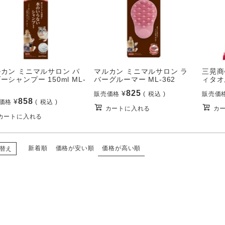
カン ミニマルサロン パ
三晃商
マルカン ミニマルサロン ラ
ーシャンプー 150ml ML-
ィタオル
バーグルーマー ML-362
825
¥
販売価
販売価格
税込
858
¥
価格
税込
カ
カートに入れる
カートに入れる
新着順
価格が安い順
価格が高い順
替え