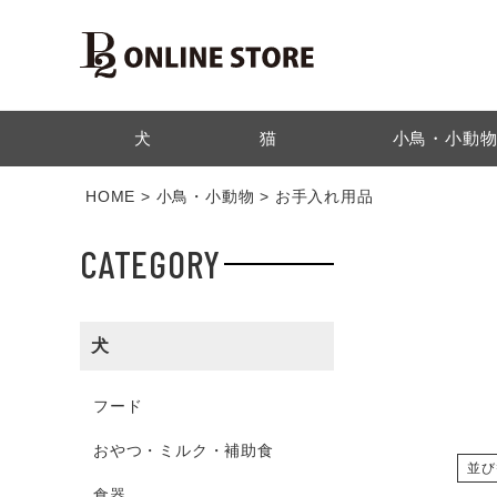
検索
犬
猫
小鳥・小動
HOME
小鳥・小動物
お手入れ用品
CATEGORY
犬
フード
おやつ・ミルク・補助食
並び
食器