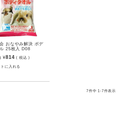
会 おなやみ解決 ボデ
 25枚入 D08
814
¥
格
税込
ートに入れる
7
件中
1
-
7
件表示