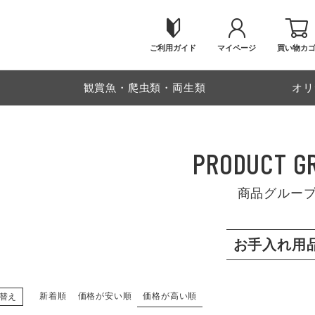
ご利用ガイド
マイページ
買い物カ
物
観賞魚・爬虫類・両生類
オリ
PRODUCT G
商品グルー
お手入れ用
新着順
価格が安い順
価格が高い順
替え