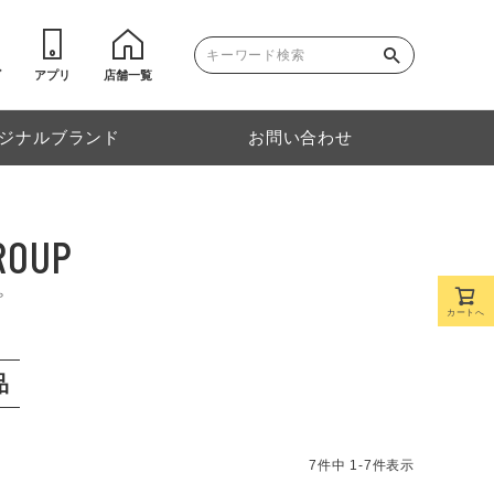
ゴ
アプリ
店舗一覧
ジナルブランド
お問い合わせ
ROUP
プ
カートへ
品
7
件中
1
-
7
件表示