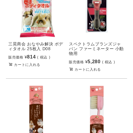
三晃商会 おなやみ解決 ボデ
スペクトラムブランズジャ
ィタオル 25枚入 D08
パン ファーミネーター 小動
物用
814
¥
販売価格
税込
5,280
¥
販売価格
税込
カートに入れる
カートに入れる