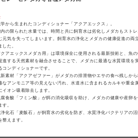
長
境学から生まれたコンディショナー「アクアエックス」。
槽内の限られた水量では、時間と共に飼育水は劣化しメダカもストレ
じ元気を失ってしまいます。飼育水の浄化とメダカの健康促進の両
ました。
アクアエックスメダカ用」は環境保全に使用される最新技術と、魚の
促進する天然素材を融合させることで、メダカに最適な水質環境を
るコンディショナーです。
境新素材「アクアゼファー」がメダカの排泄物やエサの食べ残しから
毒なアンモニア等の見えない汚れ、水道水に含まれるカルキや重金
にイオン吸着除去します。
然腐食酸「フミン酸」が餌の消化吸収を助け、メダカの健康や産卵を
ます。
然浄化石「麦飯石」が飼育水の劣化を防ぎ、水質浄化バクテリアの活
を整えます。