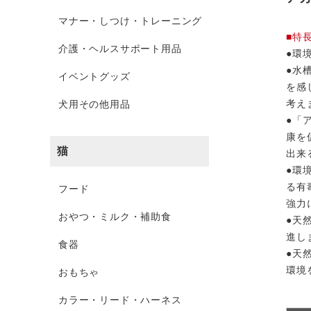
マナー・しつけ・トレーニング
■特
介護・ヘルスサポート用品
●環
●水
イベントグッズ
を感
考え
犬用その他用品
●「
康を
猫
出来
●環
る有
フード
強力
おやつ・ミルク・補助食
●天
進し
食器
●天
環境
おもちゃ
カラー・リード・ハーネス