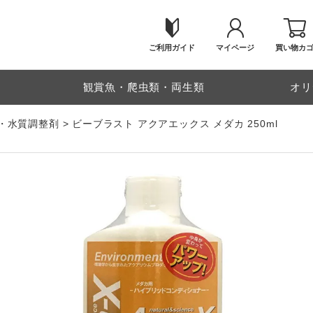
ご利用ガイド
マイページ
買い物カ
物
観賞魚・爬虫類・両生類
オリ
・水質調整剤
ビーブラスト アクアエックス メダカ 250ml