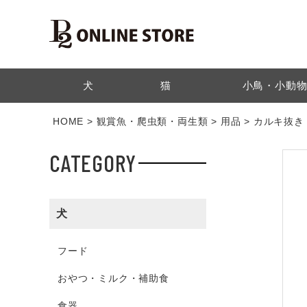
検索
犬
猫
小鳥・小動
HOME
観賞魚・爬虫類・両生類
用品
カルキ抜き
CATEGORY
犬
フード
おやつ・ミルク・補助食
食器