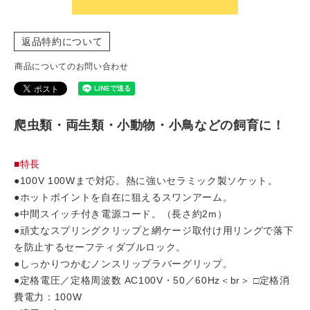
返品特約について
商品についてのお問い合わせ
爬虫類・両生類・小動物・小鳥などの飼育に！
■特長
●100V 100Wまで対応。熱に強いセラミック製ソケット。
●ホットポイントを自在に狙えるスワンアーム。
●中間スイッチ付き電源コード。（長さ約2m）
●頑丈なスプリングクリップと網ケージ取付け用リングで落下
を防止するセーフティダブルロック。
●しっかりつかむノンスリップラバーグリップ。
●定格電圧／定格周波数 AC100V・50／60Hz＜br＞ □定格消
費電力：100W