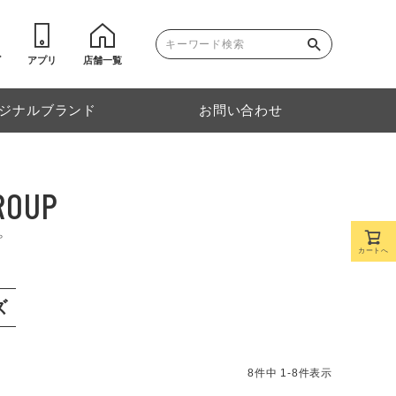
ゴ
アプリ
店舗一覧
ジナルブランド
お問い合わせ
ROUP
プ
カートへ
ズ
8
件中
1
-
8
件表示