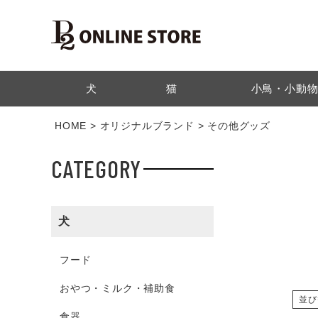
検索
犬
猫
小鳥・小動
HOME
オリジナルブランド
その他グッズ
CATEGORY
犬
フード
おやつ・ミルク・補助食
並び
食器