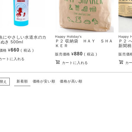
 魚にやさしい水道水のカ
Happy Holiday's
Happy H
Ｐ２ 収納袋 ＨＡＹ ＳＨＡ
Ｐ２ 
ぬき 500ml
ＫＥＲ
新聞柄
660
¥
価格
税込
880
¥
販売価格
税込
販売価
カートに入れる
カートに入れる
カ
新着順
価格が安い順
価格が高い順
替え