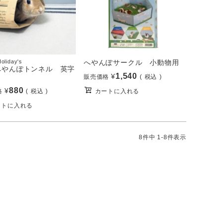
oliday's
へやんぽサークル 小動物用
へやんぽトンネル 英字
1,540
¥
販売価格
税込
880
¥
格
税込
カートに入れる
ートに入れる
8
件中
1
-
8
件表示