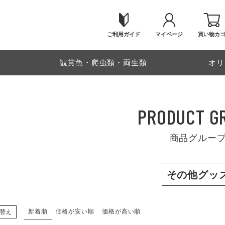
ご利用ガイド
マイページ
買い物カ
物
観賞魚・爬虫類・両生類
オリ
PRODUCT G
商品グルー
その他グッ
新着順
価格が安い順
価格が高い順
替え