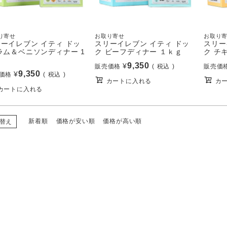
り寄せ
お取り寄せ
お取り
ーイレブン イティ ドッ
スリーイレブン イティ ドッ
スリー
ラム＆ベニソンディナー 1
ク ビーフディナー １ｋｇ
ク チ
ｇ
9,350
¥
販売価格
税込
販売価
9,350
¥
価格
税込
カートに入れる
カ
カートに入れる
新着順
価格が安い順
価格が高い順
替え