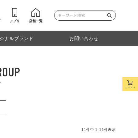
ゴ
アプリ
店舗一覧
ジナルブランド
お問い合わせ
ROUP
プ
カートへ
）
11
件中
1
-
11
件表示