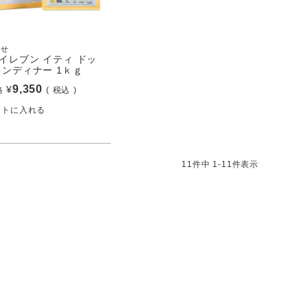
寄せ
イレブン イティ ドッ
キンディナー 1ｋｇ
9,350
¥
格
税込
ートに入れる
11
件中
1
-
11
件表示