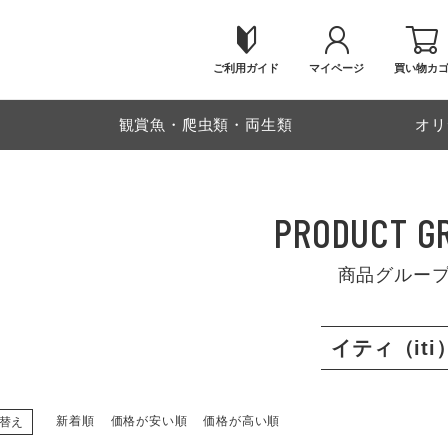
ご利用ガイド
マイページ
買い物カ
物
観賞魚・爬虫類・両生類
オリ
PRODUCT G
商品グルー
イティ（iti
新着順
価格が安い順
価格が高い順
替え