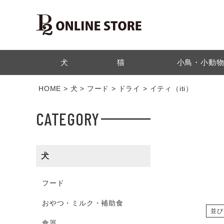
検索
犬
猫
小鳥・小動
HOME
犬
フード
ドライ
イティ（iti）
CATEGORY
犬
フード
おやつ・ミルク・補助食
並び
食器