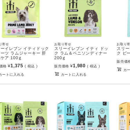
り寄せ
お取り寄せ
お取り
リーイレブン イティドック
スリーイレブン イティ ドッ
スリー
ーツ ラムジャーキー 肝
ク ラム＆ベニソンディナー
ク ビ
ケア 100ｇ
200ｇ
販売価
1,375
1,980
¥
¥
価格
税込
販売価格
税込
カ
カートに入れる
カートに入れる