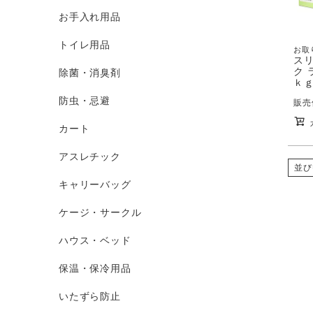
お手入れ用品
トイレ用品
お取
スリ
ク 
除菌・消臭剤
ｋ
防虫・忌避
販売
カート
アスレチック
並び
キャリーバッグ
ケージ・サークル
ハウス・ベッド
保温・保冷用品
いたずら防止