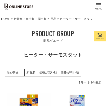
MENU
HOME
観賞魚・爬虫類・両生類
用品
ヒーター・サーモスタット
PRODUCT GROUP
カートへ
商品グループ
ヒーター・サーモスタット
新着順
価格が安い順
価格が高い順
並び替え
3
件中
1
-
3
件表示