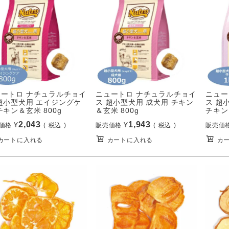
ュートロ ナチュラルチョイ
ニュートロ ナチュラルチョイ
ニュー
超小型犬用 エイジングケ
ス 超小型犬用 成犬用 チキン
ス 超
チキン＆玄米 800g
＆玄米 800g
チキン
2,043
1,943
¥
¥
価格
税込
販売価格
税込
販売価
カートに入れる
カートに入れる
カ