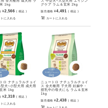
量用 全犬種用 成犬用 ラ
ス 中型犬~大型犬用 エイジン
 1kg
グケア ラム＆玄米 2kg
2,566
4,491
¥
¥
格
税込
販売価格
税込
ートに入れる
カートに入れる
トロ ナチュラルチョイ
ニュートロ ナチュラルチョイ
小型犬~小型犬用 成犬用
ス 全犬種用 子犬用 妊娠中・
玄米 1kg
授乳中の母犬にも ラム＆玄米
1kg
2,318
¥
格
税込
2,438
¥
販売価格
税込
ートに入れる
カートに入れる