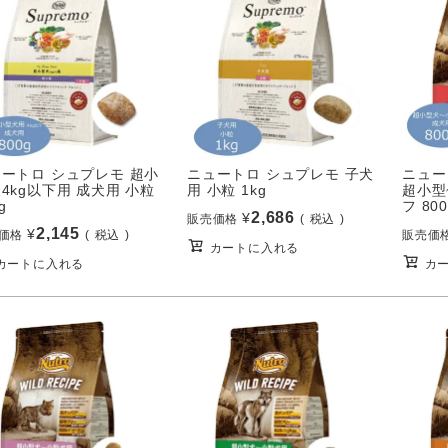
ートロ シュプレモ 超小
ニュートロ シュプレモ 子犬
ニュー
4kg以下用 成犬用 小粒
用 小粒 1kg
超小型
g
フ 800
2,686
¥
販売価格
税込
2,145
¥
価格
税込
販売価
カートに入れる
カートに入れる
カ