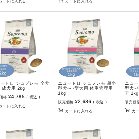
カートに入れる
カートに入れる
ートロ シュプレモ 全犬
ニュートロ シュプレモ 超小
ニュー
 成犬用 2kg
型犬~小型犬用 体重管理用
型犬~
1kg
ア 1kg
4,785
¥
価格
税込
2,686
¥
販売価格
税込
販売価
カートに入れる
カートに入れる
カ