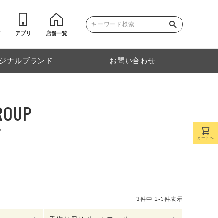
ゴ
アプリ
店舗一覧
ジナルブランド
お問い合わせ
ROUP
プ
カートへ
3
件中
1
-
3
件表示