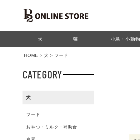
検索
犬
猫
小鳥・小動
HOME
犬
フード
CATEGORY
犬
フード
おやつ・ミルク・補助食
食器