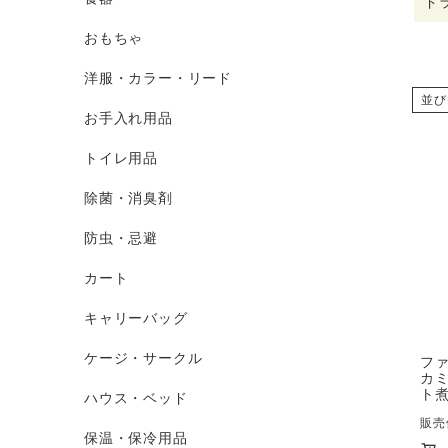
ド
おもちゃ
洋服・カラー・リード
並び
お手入れ用品
トイレ用品
除菌・消臭剤
防虫・忌避
カート
キャリーバッグ
ケージ・サークル
ファ
カ
ト煮
ハウス・ベッド
販売
保温・保冷用品