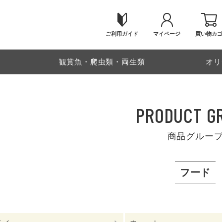
ご利用ガイド
マイページ
買い物カ
物
観賞魚・爬虫類・両生類
オリ
PRODUCT G
商品グルー
フード