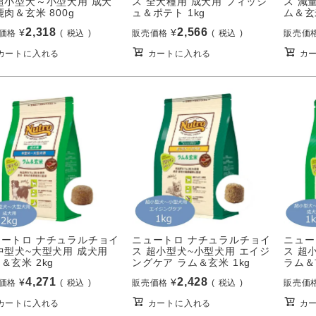
超小型犬～小型犬用 成犬
ス 全犬種用 成犬用 フィッシ
ス 減
鹿肉＆玄米 800g
ュ＆ポテト 1kg
ム＆玄米
2,318
2,566
¥
¥
価格
税込
販売価格
税込
販売価
カートに入れる
カートに入れる
カ
ュートロ ナチュラルチョイ
ニュートロ ナチュラルチョイ
ニュー
中型犬~大型犬用 成犬用
ス 超小型犬~小型犬用 エイジ
ス 超
＆玄米 2kg
ングケア ラム＆玄米 1kg
ラム＆
4,271
2,428
¥
¥
価格
税込
販売価格
税込
販売価
カートに入れる
カートに入れる
カ