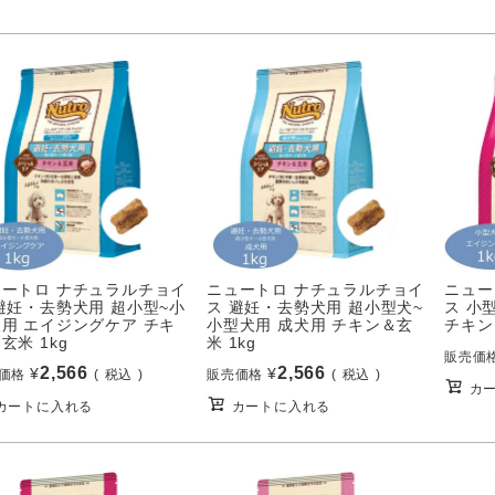
ュートロ ナチュラルチョイ
ニュートロ ナチュラルチョイ
ニュー
避妊・去勢犬用 超小型~小
ス 避妊・去勢犬用 超小型犬~
ス 小
用 エイジングケア チキ
小型犬用 成犬用 チキン＆玄
チキン
玄米 1kg
米 1kg
販売価
2,566
2,566
¥
¥
価格
税込
販売価格
税込
カ
カートに入れる
カートに入れる