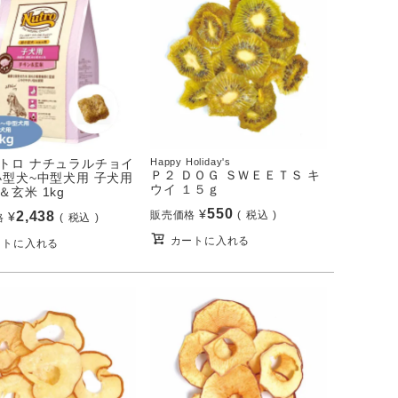
トロ ナチュラルチョイ
Happy Holiday's
Ｐ２ ＤＯＧ ＳＷＥＥＴＳ キ
小型犬~中型犬用 子犬用
ウイ １５ｇ
＆玄米 1kg
550
¥
2,438
販売価格
税込
¥
格
税込
カートに入れる
ートに入れる