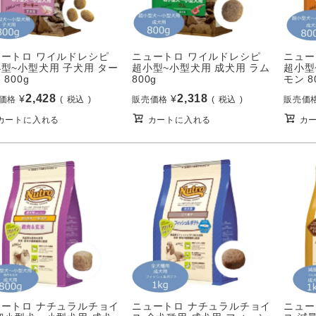
ュートロ ワイルドレシピ
ニュートロ ワイルドレシピ
ニュー
型~小型犬用 子犬用 ター
超小型~小型犬用 成犬用 ラム
超小型
 800g
800g
モン 8
2,428
2,318
¥
¥
価格
税込
販売価格
税込
販売価
カートに入れる
カートに入れる
カ
ュートロ ナチュラルチョイ
ニュートロ ナチュラルチョイ
ニュー