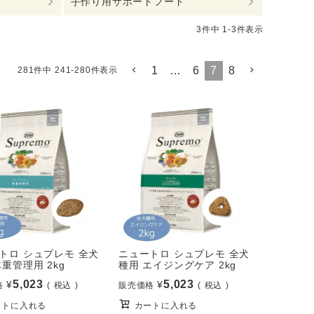
手作り用サポートフード
3
件中
1
-
3
件表示
1
…
6
7
8
281
件中
241
-
280
件表示
トロ シュプレモ 全犬
ニュートロ シュプレモ 全犬
体重管理用 2kg
種用 エイジングケア 2kg
5,023
5,023
¥
¥
格
税込
販売価格
税込
ートに入れる
カートに入れる