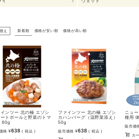
ライ
ウェット
新着順
価格が安い順
価格が高い順
替え
インツー 北の極 エゾシ
ファインツー 北の極 エゾシ
ニュー
ミートボールと野菜のトマ
カハンバーグ（温野菜添え）
種用 
 80g
50g
販売価
638
638
¥
¥
価格
税込
販売価格
税込
カ