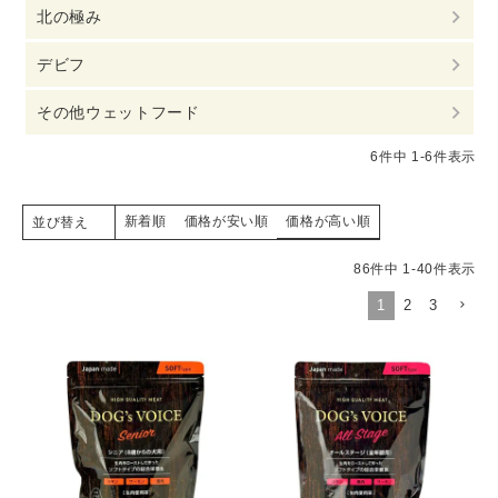
北の極み
デビフ
その他ウェットフード
6
件中
1
-
6
件表示
新着順
価格が安い順
価格が高い順
並び替え
86
件中
1
-
40
件表示
1
2
3