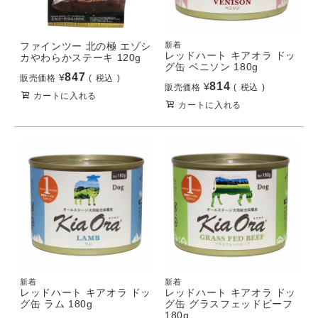
ファインツー 北の極 エゾシ
新着
レッドハート キアオラ ドッ
カやわらかステーキ 120g
グ缶 ベニソン 180g
847
¥
販売価格
税込
814
¥
販売価格
税込
カートに入れる
カートに入れる
新着
新着
レッドハート キアオラ ドッ
レッドハート キアオラ ドッ
グ缶 ラム 180g
グ缶 グラスフェッドビーフ
180g