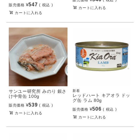
547
¥
販売価格
税込
カートに入れる
カートに入れる
サンユー研究所 みのり 銀さ
新着
レッドハート キアオラ ドッ
け中骨缶 100g
グ缶 ラム 80g
539
¥
販売価格
税込
506
¥
販売価格
税込
カートに入れる
カートに入れる