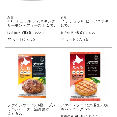
新着
新着
K9ナチュラル ラム＆キング
K9ナチュラル ビーフ＆ホキ
サーモン・フィースト 170g
170g
638
638
¥
¥
販売価格
税込
販売価格
税込
カートに入れる
カートに入れる
ファインツー 北の極 エゾシ
ファインツー 北の極 鮭のお
カハンバーグ（温野菜添
魚ハンバーグ 50g
え） 50g
638
¥
販売価格
税込