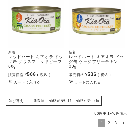
新着
新着
レッドハート キアオラ ドッ
レッドハート キアオラ ドッ
グ缶 グラスフェッドビーフ
グ缶 ケージフリーチキン
80g
80g
506
506
¥
¥
販売価格
税込
販売価格
税込
カートに入れる
カートに入れる
新着順
価格が安い順
価格が高い順
並び替え
86
件中
1
-
40
件表示
1
2
3