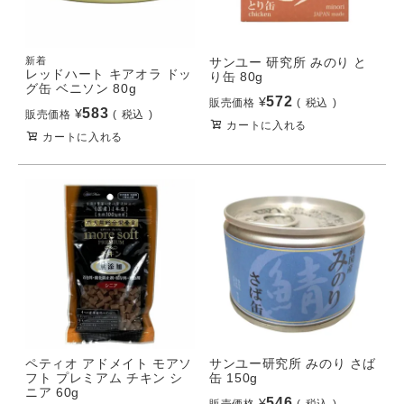
新着
サンユー 研究所 みのり と
レッドハート キアオラ ドッ
り缶 80g
グ缶 ベニソン 80g
572
¥
販売価格
税込
583
¥
販売価格
税込
カートに入れる
カートに入れる
ペティオ アドメイト モアソ
サンユー研究所 みのり さば
フト プレミアム チキン シ
缶 150g
ニア 60g
546
¥
販売価格
税込