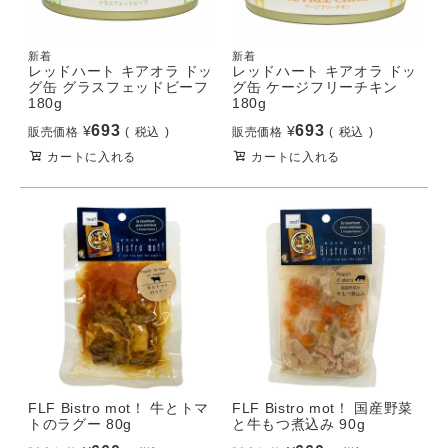
新着
新着
レッドハート キアオラ ドッ
レッドハート キアオラ ドッ
グ缶 グラスフェッドビーフ
グ缶 ケージフリーチキン
180g
180g
693
693
¥
¥
販売価格
税込
販売価格
税込
カートに入れる
カートに入れる
FLF Bistro mot！ 牛とトマ
FLF Bistro mot！ 国産野菜
トのラグー 80g
と牛もつ煮込み 90g