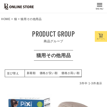
MENU
HOME
猫
猫用その他用品
PRODUCT GROUP
カートへ
商品グループ
猫用その他用品
新着順
価格が安い順
価格が高い順
並び替え
3
件中
1
-
3
件表示