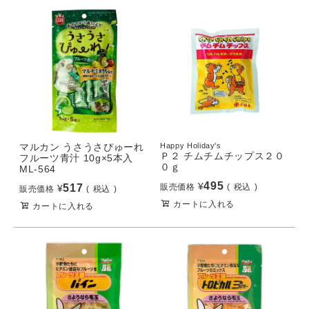
マルカン うさうさぴゅーれ
Happy Holiday's
Ｐ２ チムチムチップス２０
フルーツ青汁 10g×5本入
０ｇ
ML-564
495
¥
517
販売価格
税込
¥
販売価格
税込
カートに入れる
カートに入れる