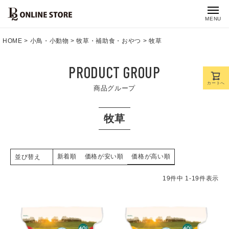
MENU
HOME
小鳥・小動物
牧草・補助食・おやつ
牧草
PRODUCT GROUP
カートへ
商品グループ
牧草
新着順
価格が安い順
価格が高い順
並び替え
19
件中
1
-
19
件表示